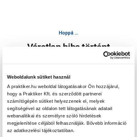
Hoppá ...
Váratlan hiba történt
Dolgozunk a hiba javításán. Egy kis türelmet kérünk.
Weboldalunk sütiket használ
A praktiker.hu weboldal látogatásakor Ön hozzájárul,
Oldal újratöltése
hogy a Praktiker Kft. és szerződött partnerei
számítógépén sütiket helyezzenek el, melyek
segítségével az oldalon tett látogatásának adatait
webanalitikai és személyre szóló hirdetések
megjelenítése céljából felhasználják. Bővebb információ
az adatkezelési tájékoztatóban.