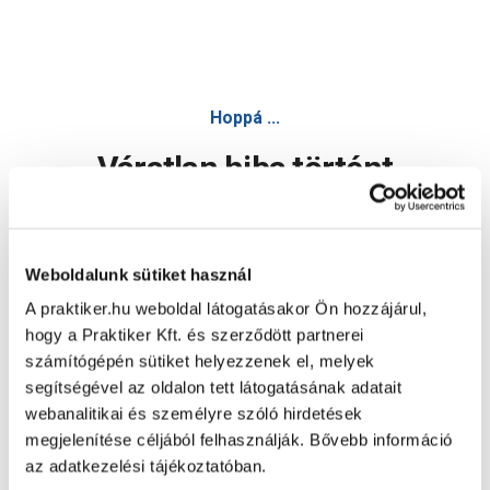
Hoppá ...
Váratlan hiba történt
Dolgozunk a hiba javításán. Egy kis türelmet kérünk.
Weboldalunk sütiket használ
A praktiker.hu weboldal látogatásakor Ön hozzájárul,
Oldal újratöltése
hogy a Praktiker Kft. és szerződött partnerei
számítógépén sütiket helyezzenek el, melyek
segítségével az oldalon tett látogatásának adatait
webanalitikai és személyre szóló hirdetések
megjelenítése céljából felhasználják. Bővebb információ
az adatkezelési tájékoztatóban.