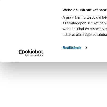
Weboldalunk sütiket hasz
A praktiker.hu weboldal lá
számítógépén sütiket helye
webanalitikai és személyre
adatkezelési tájékoztatób
Beállítások