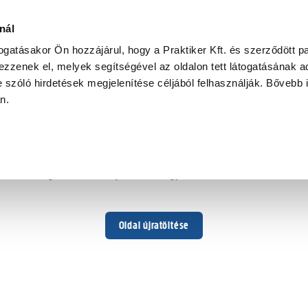
nál
togatásakor Ön hozzájárul, hogy a Praktiker Kft. és szerződött pa
zzenek el, melyek segítségével az oldalon tett látogatásának ad
 szóló hirdetések megjelenítése céljából felhasználják. Bővebb 
Hoppá ...
an.
Váratlan hiba történt
Dolgozunk a hiba javításán. Egy kis türelmet kérünk.
Oldal újratöltése