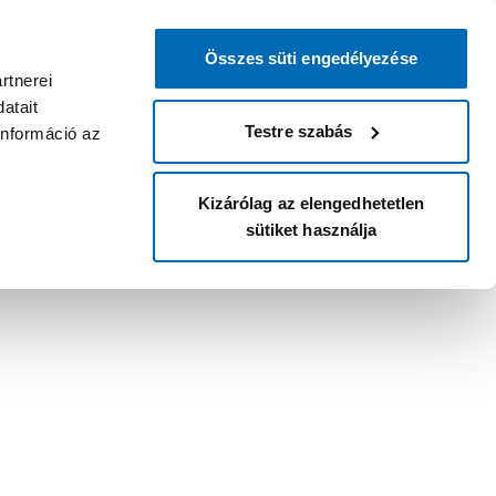
Összes süti engedélyezése
rtnerei
atait
Testre szabás
információ az
Kizárólag az elengedhetetlen
sütiket használja