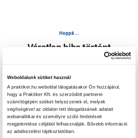
Hoppá ...
Váratlan hiba történt
Dolgozunk a hiba javításán. Egy kis türelmet kérünk.
Weboldalunk sütiket használ
A praktiker.hu weboldal látogatásakor Ön hozzájárul,
Oldal újratöltése
hogy a Praktiker Kft. és szerződött partnerei
számítógépén sütiket helyezzenek el, melyek
segítségével az oldalon tett látogatásának adatait
webanalitikai és személyre szóló hirdetések
megjelenítése céljából felhasználják. Bővebb információ
az adatkezelési tájékoztatóban.