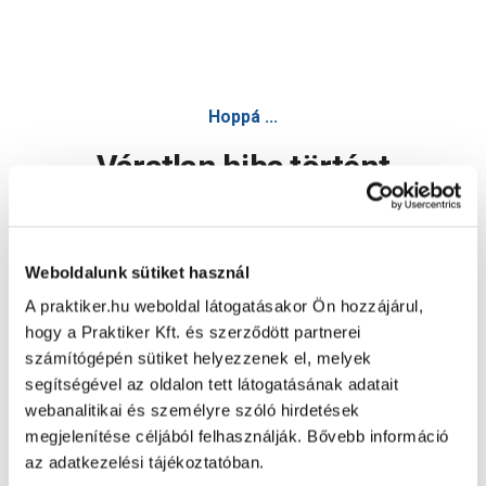
Hoppá ...
Váratlan hiba történt
Dolgozunk a hiba javításán. Egy kis türelmet kérünk.
Weboldalunk sütiket használ
A praktiker.hu weboldal látogatásakor Ön hozzájárul,
Oldal újratöltése
hogy a Praktiker Kft. és szerződött partnerei
számítógépén sütiket helyezzenek el, melyek
segítségével az oldalon tett látogatásának adatait
webanalitikai és személyre szóló hirdetések
megjelenítése céljából felhasználják. Bővebb információ
az adatkezelési tájékoztatóban.