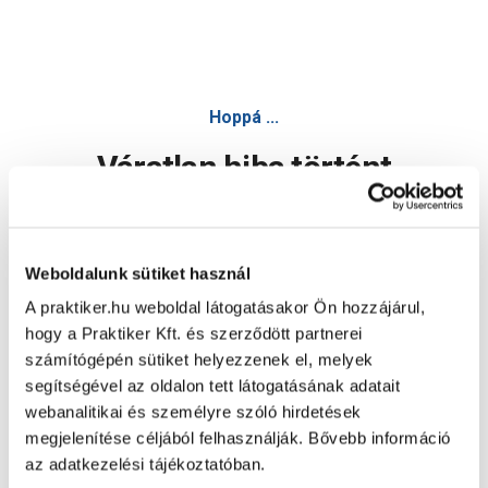
Hoppá ...
Váratlan hiba történt
Dolgozunk a hiba javításán. Egy kis türelmet kérünk.
Weboldalunk sütiket használ
A praktiker.hu weboldal látogatásakor Ön hozzájárul,
Oldal újratöltése
hogy a Praktiker Kft. és szerződött partnerei
számítógépén sütiket helyezzenek el, melyek
segítségével az oldalon tett látogatásának adatait
webanalitikai és személyre szóló hirdetések
megjelenítése céljából felhasználják. Bővebb információ
az adatkezelési tájékoztatóban.