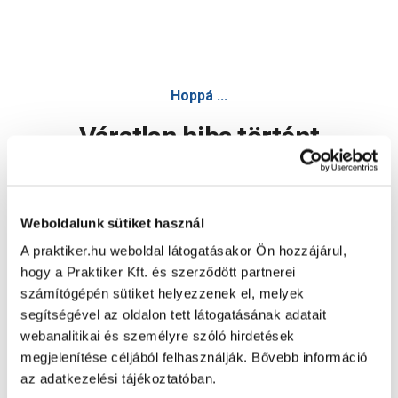
Hoppá ...
Váratlan hiba történt
Dolgozunk a hiba javításán. Egy kis türelmet kérünk.
Weboldalunk sütiket használ
A praktiker.hu weboldal látogatásakor Ön hozzájárul,
Oldal újratöltése
hogy a Praktiker Kft. és szerződött partnerei
számítógépén sütiket helyezzenek el, melyek
segítségével az oldalon tett látogatásának adatait
webanalitikai és személyre szóló hirdetések
megjelenítése céljából felhasználják. Bővebb információ
az adatkezelési tájékoztatóban.