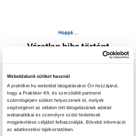
Hoppá ...
Váratlan hiba történt
Dolgozunk a hiba javításán. Egy kis türelmet kérünk.
Weboldalunk sütiket használ
A praktiker.hu weboldal látogatásakor Ön hozzájárul,
Oldal újratöltése
hogy a Praktiker Kft. és szerződött partnerei
számítógépén sütiket helyezzenek el, melyek
segítségével az oldalon tett látogatásának adatait
webanalitikai és személyre szóló hirdetések
megjelenítése céljából felhasználják. Bővebb információ
az adatkezelési tájékoztatóban.