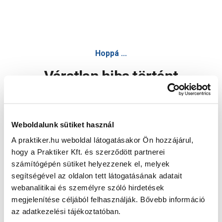
Hoppá ...
Váratlan hiba történt
Dolgozunk a hiba javításán. Egy kis türelmet kérünk.
Weboldalunk sütiket használ
A praktiker.hu weboldal látogatásakor Ön hozzájárul,
Oldal újratöltése
hogy a Praktiker Kft. és szerződött partnerei
számítógépén sütiket helyezzenek el, melyek
segítségével az oldalon tett látogatásának adatait
webanalitikai és személyre szóló hirdetések
megjelenítése céljából felhasználják. Bővebb információ
az adatkezelési tájékoztatóban.