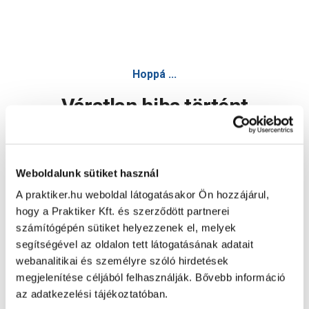
Hoppá ...
Váratlan hiba történt
Dolgozunk a hiba javításán. Egy kis türelmet kérünk.
Weboldalunk sütiket használ
A praktiker.hu weboldal látogatásakor Ön hozzájárul,
Oldal újratöltése
hogy a Praktiker Kft. és szerződött partnerei
számítógépén sütiket helyezzenek el, melyek
segítségével az oldalon tett látogatásának adatait
webanalitikai és személyre szóló hirdetések
megjelenítése céljából felhasználják. Bővebb információ
az adatkezelési tájékoztatóban.