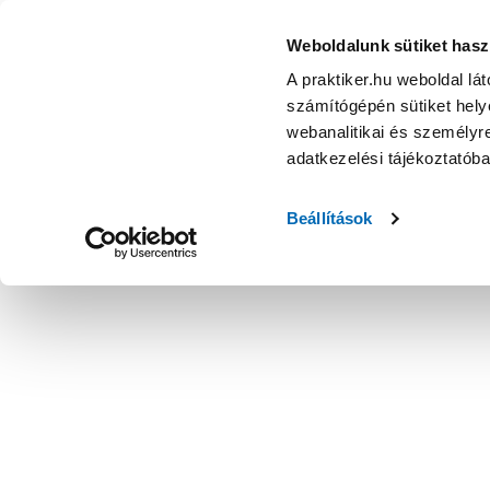
Weboldalunk sütiket hasz
A praktiker.hu weboldal lá
számítógépén sütiket helye
webanalitikai és személyre
adatkezelési tájékoztatób
Beállítások