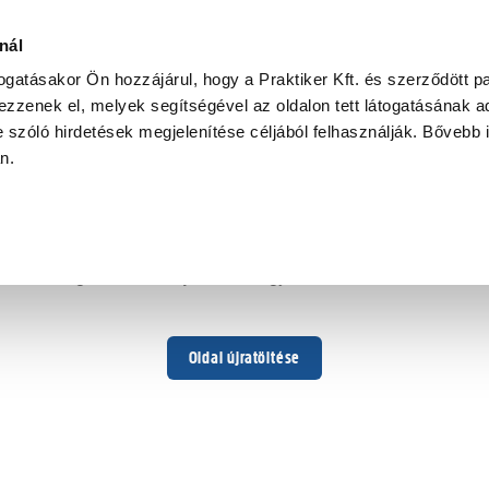
nál
togatásakor Ön hozzájárul, hogy a Praktiker Kft. és szerződött pa
zzenek el, melyek segítségével az oldalon tett látogatásának ad
 szóló hirdetések megjelenítése céljából felhasználják. Bővebb 
Hoppá ...
an.
Váratlan hiba történt
Dolgozunk a hiba javításán. Egy kis türelmet kérünk.
Oldal újratöltése