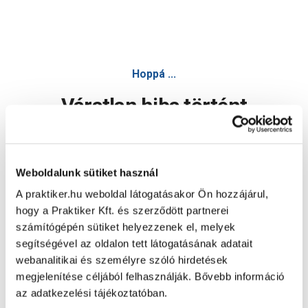
Hoppá ...
Váratlan hiba történt
Dolgozunk a hiba javításán. Egy kis türelmet kérünk.
Weboldalunk sütiket használ
A praktiker.hu weboldal látogatásakor Ön hozzájárul,
Oldal újratöltése
hogy a Praktiker Kft. és szerződött partnerei
számítógépén sütiket helyezzenek el, melyek
segítségével az oldalon tett látogatásának adatait
webanalitikai és személyre szóló hirdetések
megjelenítése céljából felhasználják. Bővebb információ
az adatkezelési tájékoztatóban.