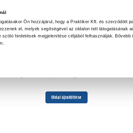
nál
togatásakor Ön hozzájárul, hogy a Praktiker Kft. és szerződött pa
zzenek el, melyek segítségével az oldalon tett látogatásának ad
 szóló hirdetések megjelenítése céljából felhasználják. Bővebb 
Hoppá ...
an.
Váratlan hiba történt
Dolgozunk a hiba javításán. Egy kis türelmet kérünk.
Oldal újratöltése