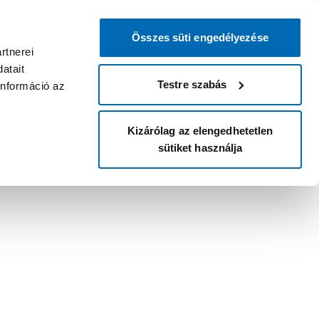
Összes süti engedélyezése
rtnerei
atait
Testre szabás
információ az
Kizárólag az elengedhetetlen
sütiket használja