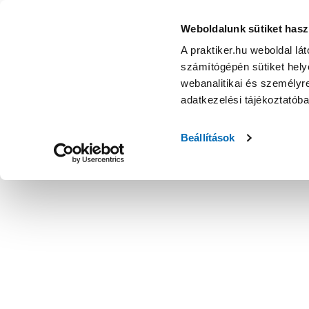
Weboldalunk sütiket hasz
A praktiker.hu weboldal lá
számítógépén sütiket helye
webanalitikai és személyre
adatkezelési tájékoztatób
Beállítások