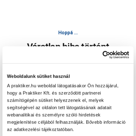
Hoppá ...
Váratlan hiba történt
Dolgozunk a hiba javításán. Egy kis türelmet kérünk.
Weboldalunk sütiket használ
A praktiker.hu weboldal látogatásakor Ön hozzájárul,
Oldal újratöltése
hogy a Praktiker Kft. és szerződött partnerei
számítógépén sütiket helyezzenek el, melyek
segítségével az oldalon tett látogatásának adatait
webanalitikai és személyre szóló hirdetések
megjelenítése céljából felhasználják. Bővebb információ
az adatkezelési tájékoztatóban.