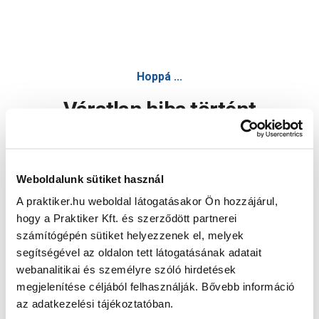
Hoppá ...
Váratlan hiba történt
Dolgozunk a hiba javításán. Egy kis türelmet kérünk.
Weboldalunk sütiket használ
A praktiker.hu weboldal látogatásakor Ön hozzájárul,
Oldal újratöltése
hogy a Praktiker Kft. és szerződött partnerei
számítógépén sütiket helyezzenek el, melyek
segítségével az oldalon tett látogatásának adatait
webanalitikai és személyre szóló hirdetések
megjelenítése céljából felhasználják. Bővebb információ
az adatkezelési tájékoztatóban.