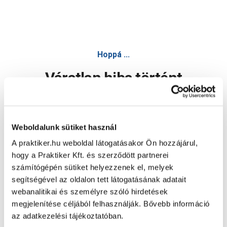
Hoppá ...
Váratlan hiba történt
Dolgozunk a hiba javításán. Egy kis türelmet kérünk.
Weboldalunk sütiket használ
A praktiker.hu weboldal látogatásakor Ön hozzájárul,
Oldal újratöltése
hogy a Praktiker Kft. és szerződött partnerei
számítógépén sütiket helyezzenek el, melyek
segítségével az oldalon tett látogatásának adatait
webanalitikai és személyre szóló hirdetések
megjelenítése céljából felhasználják. Bővebb információ
az adatkezelési tájékoztatóban.