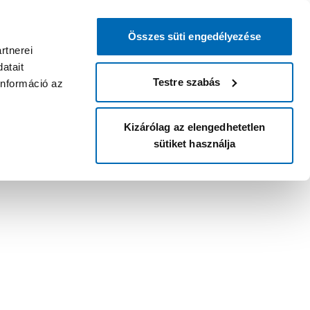
Összes süti engedélyezése
rtnerei
atait
Testre szabás
információ az
Kizárólag az elengedhetetlen
sütiket használja