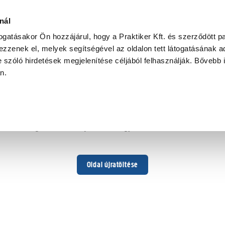
nál
togatásakor Ön hozzájárul, hogy a Praktiker Kft. és szerződött pa
zzenek el, melyek segítségével az oldalon tett látogatásának ad
 szóló hirdetések megjelenítése céljából felhasználják. Bővebb 
Hoppá ...
an.
Váratlan hiba történt
Dolgozunk a hiba javításán. Egy kis türelmet kérünk.
Oldal újratöltése