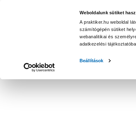
Weboldalunk sütiket hasz
A praktiker.hu weboldal lá
számítógépén sütiket helye
webanalitikai és személyre
adatkezelési tájékoztatób
Beállítások