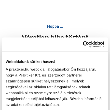
Hoppá ...
Váratlan hiba történt
Dolgozunk a hiba javításán. Egy kis türelmet kérünk.
Weboldalunk sütiket használ
A praktiker.hu weboldal látogatásakor Ön hozzájárul,
Oldal újratöltése
hogy a Praktiker Kft. és szerződött partnerei
számítógépén sütiket helyezzenek el, melyek
segítségével az oldalon tett látogatásának adatait
webanalitikai és személyre szóló hirdetések
megjelenítése céljából felhasználják. Bővebb információ
az adatkezelési tájékoztatóban.