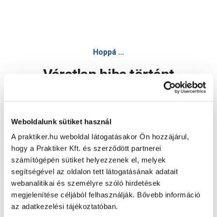
Hoppá ...
Váratlan hiba történt
Dolgozunk a hiba javításán. Egy kis türelmet kérünk.
Weboldalunk sütiket használ
A praktiker.hu weboldal látogatásakor Ön hozzájárul,
Oldal újratöltése
hogy a Praktiker Kft. és szerződött partnerei
számítógépén sütiket helyezzenek el, melyek
segítségével az oldalon tett látogatásának adatait
webanalitikai és személyre szóló hirdetések
megjelenítése céljából felhasználják. Bővebb információ
az adatkezelési tájékoztatóban.