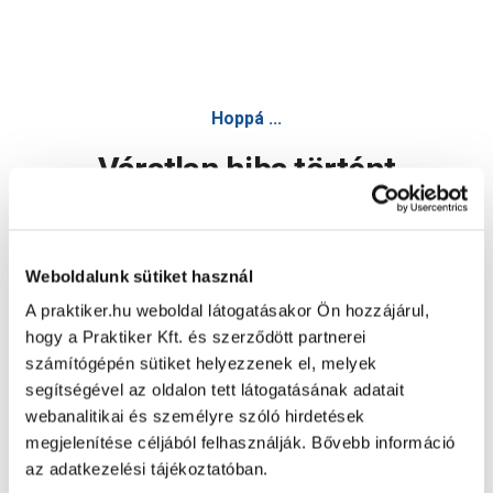
Schuller greencore festőszalag 19mmx50m - Ragasztószala
Hoppá ...
Váratlan hiba történt
Dolgozunk a hiba javításán. Egy kis türelmet kérünk.
Weboldalunk sütiket használ
A praktiker.hu weboldal látogatásakor Ön hozzájárul,
Oldal újratöltése
hogy a Praktiker Kft. és szerződött partnerei
számítógépén sütiket helyezzenek el, melyek
segítségével az oldalon tett látogatásának adatait
webanalitikai és személyre szóló hirdetések
megjelenítése céljából felhasználják. Bővebb információ
az adatkezelési tájékoztatóban.