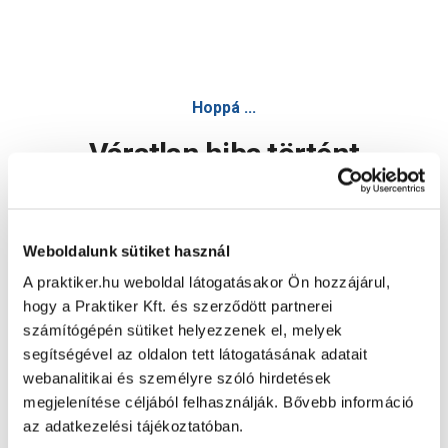
Hoppá ...
Váratlan hiba történt
Dolgozunk a hiba javításán. Egy kis türelmet kérünk.
Weboldalunk sütiket használ
A praktiker.hu weboldal látogatásakor Ön hozzájárul,
Oldal újratöltése
hogy a Praktiker Kft. és szerződött partnerei
számítógépén sütiket helyezzenek el, melyek
segítségével az oldalon tett látogatásának adatait
webanalitikai és személyre szóló hirdetések
megjelenítése céljából felhasználják. Bővebb információ
az adatkezelési tájékoztatóban.