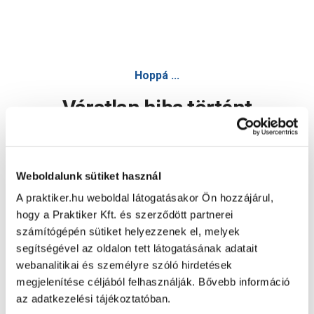
Hoppá ...
Váratlan hiba történt
Dolgozunk a hiba javításán. Egy kis türelmet kérünk.
Weboldalunk sütiket használ
A praktiker.hu weboldal látogatásakor Ön hozzájárul,
Oldal újratöltése
hogy a Praktiker Kft. és szerződött partnerei
számítógépén sütiket helyezzenek el, melyek
segítségével az oldalon tett látogatásának adatait
webanalitikai és személyre szóló hirdetések
megjelenítése céljából felhasználják. Bővebb információ
az adatkezelési tájékoztatóban.