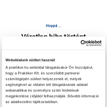
Hoppá ...
Váratlan hiba történt
Dolgozunk a hiba javításán. Egy kis türelmet kérünk.
Weboldalunk sütiket használ
A praktiker.hu weboldal látogatásakor Ön hozzájárul,
Oldal újratöltése
hogy a Praktiker Kft. és szerződött partnerei
számítógépén sütiket helyezzenek el, melyek
segítségével az oldalon tett látogatásának adatait
webanalitikai és személyre szóló hirdetések
megjelenítése céljából felhasználják. Bővebb információ
az adatkezelési tájékoztatóban.