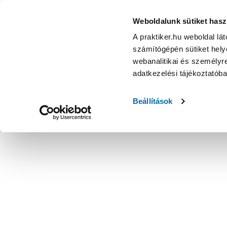
Weboldalunk sütiket hasz
A praktiker.hu weboldal lá
számítógépén sütiket helye
webanalitikai és személyre
adatkezelési tájékoztatób
Beállítások