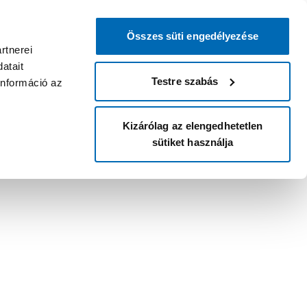
Összes süti engedélyezése
rtnerei
atait
Testre szabás
információ az
Kizárólag az elengedhetetlen
sütiket használja