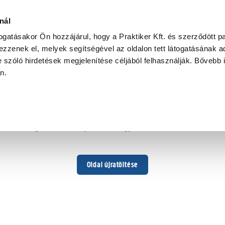
nál
togatásakor Ön hozzájárul, hogy a Praktiker Kft. és szerződött pa
zzenek el, melyek segítségével az oldalon tett látogatásának ad
 szóló hirdetések megjelenítése céljából felhasználják. Bővebb 
Hoppá ...
an.
Váratlan hiba történt
Dolgozunk a hiba javításán. Egy kis türelmet kérünk.
Oldal újratöltése