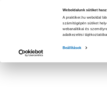
Weboldalunk sütiket hasz
A praktiker.hu weboldal lá
számítógépén sütiket helye
webanalitikai és személyre
adatkezelési tájékoztatób
Beállítások