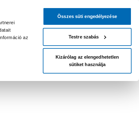
Összes süti engedélyezése
rtnerei
atait
Testre szabás
információ az
Kizárólag az elengedhetetlen
sütiket használja