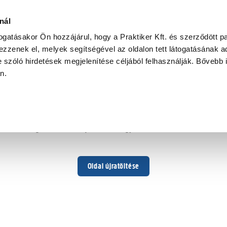
nál
togatásakor Ön hozzájárul, hogy a Praktiker Kft. és szerződött pa
zzenek el, melyek segítségével az oldalon tett látogatásának ad
 szóló hirdetések megjelenítése céljából felhasználják. Bővebb 
Hoppá ...
an.
Váratlan hiba történt
Dolgozunk a hiba javításán. Egy kis türelmet kérünk.
Oldal újratöltése