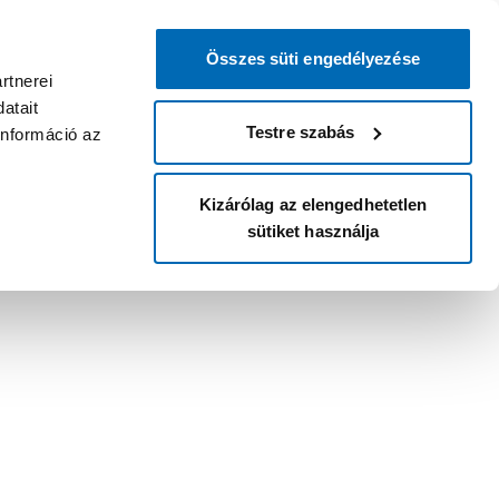
Összes süti engedélyezése
rtnerei
atait
Testre szabás
információ az
Kizárólag az elengedhetetlen
sütiket használja