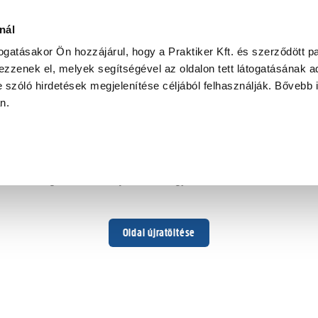
nál
togatásakor Ön hozzájárul, hogy a Praktiker Kft. és szerződött pa
zzenek el, melyek segítségével az oldalon tett látogatásának ad
 szóló hirdetések megjelenítése céljából felhasználják. Bővebb 
Hoppá ...
an.
Váratlan hiba történt
Dolgozunk a hiba javításán. Egy kis türelmet kérünk.
Oldal újratöltése