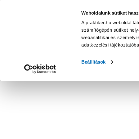
Weboldalunk sütiket hasz
A praktiker.hu weboldal lá
számítógépén sütiket helye
webanalitikai és személyre
adatkezelési tájékoztatób
Beállítások