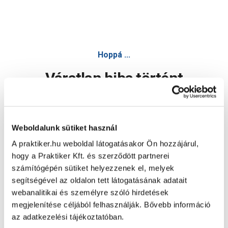
Hoppá ...
Váratlan hiba történt
Dolgozunk a hiba javításán. Egy kis türelmet kérünk.
Weboldalunk sütiket használ
A praktiker.hu weboldal látogatásakor Ön hozzájárul,
Oldal újratöltése
hogy a Praktiker Kft. és szerződött partnerei
számítógépén sütiket helyezzenek el, melyek
segítségével az oldalon tett látogatásának adatait
webanalitikai és személyre szóló hirdetések
megjelenítése céljából felhasználják. Bővebb információ
az adatkezelési tájékoztatóban.