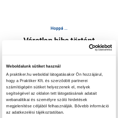
Hoppá ...
Váratlan hiba történt
Dolgozunk a hiba javításán. Egy kis türelmet kérünk.
Weboldalunk sütiket használ
A praktiker.hu weboldal látogatásakor Ön hozzájárul,
Oldal újratöltése
hogy a Praktiker Kft. és szerződött partnerei
számítógépén sütiket helyezzenek el, melyek
segítségével az oldalon tett látogatásának adatait
webanalitikai és személyre szóló hirdetések
megjelenítése céljából felhasználják. Bővebb információ
az adatkezelési tájékoztatóban.