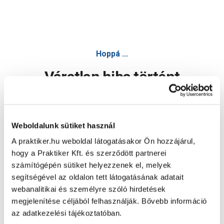
Hoppá ...
Váratlan hiba történt
Dolgozunk a hiba javításán. Egy kis türelmet kérünk.
Weboldalunk sütiket használ
A praktiker.hu weboldal látogatásakor Ön hozzájárul,
Oldal újratöltése
hogy a Praktiker Kft. és szerződött partnerei
számítógépén sütiket helyezzenek el, melyek
segítségével az oldalon tett látogatásának adatait
webanalitikai és személyre szóló hirdetések
megjelenítése céljából felhasználják. Bővebb információ
az adatkezelési tájékoztatóban.