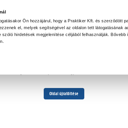
ószalag,
nál
togatásakor Ön hozzájárul, hogy a Praktiker Kft. és szerződött pa
zzenek el, melyek segítségével az oldalon tett látogatásának ad
 szóló hirdetések megjelenítése céljából felhasználják. Bővebb 
Hoppá ...
an.
Váratlan hiba történt
Dolgozunk a hiba javításán. Egy kis türelmet kérünk.
Oldal újratöltése