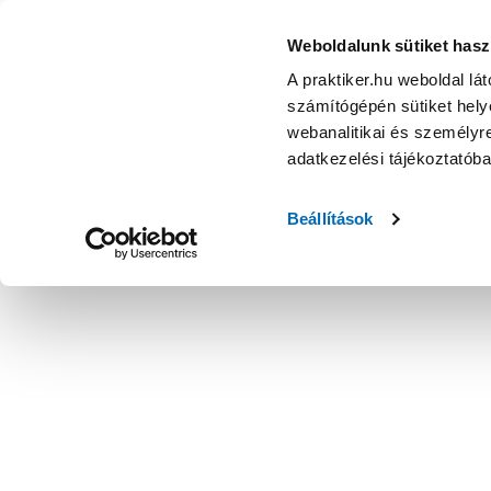
Loctite superbond power gel pillanatragasztó 4g - Ragaszt
Weboldalunk sütiket hasz
A praktiker.hu weboldal lá
számítógépén sütiket helye
webanalitikai és személyre
adatkezelési tájékoztatób
Beállítások