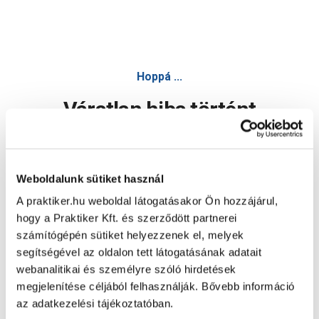
Hoppá ...
Váratlan hiba történt
Dolgozunk a hiba javításán. Egy kis türelmet kérünk.
Weboldalunk sütiket használ
A praktiker.hu weboldal látogatásakor Ön hozzájárul,
Oldal újratöltése
hogy a Praktiker Kft. és szerződött partnerei
számítógépén sütiket helyezzenek el, melyek
segítségével az oldalon tett látogatásának adatait
webanalitikai és személyre szóló hirdetések
megjelenítése céljából felhasználják. Bővebb információ
az adatkezelési tájékoztatóban.