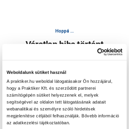
Hoppá ...
Váratlan hiba történt
Dolgozunk a hiba javításán. Egy kis türelmet kérünk.
Weboldalunk sütiket használ
A praktiker.hu weboldal látogatásakor Ön hozzájárul,
Oldal újratöltése
hogy a Praktiker Kft. és szerződött partnerei
számítógépén sütiket helyezzenek el, melyek
segítségével az oldalon tett látogatásának adatait
webanalitikai és személyre szóló hirdetések
megjelenítése céljából felhasználják. Bővebb információ
az adatkezelési tájékoztatóban.