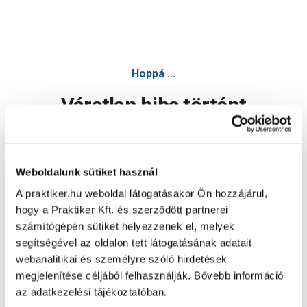
Hoppá ...
Váratlan hiba történt
Dolgozunk a hiba javításán. Egy kis türelmet kérünk.
Weboldalunk sütiket használ
A praktiker.hu weboldal látogatásakor Ön hozzájárul,
Oldal újratöltése
hogy a Praktiker Kft. és szerződött partnerei
számítógépén sütiket helyezzenek el, melyek
segítségével az oldalon tett látogatásának adatait
webanalitikai és személyre szóló hirdetések
megjelenítése céljából felhasználják. Bővebb információ
az adatkezelési tájékoztatóban.