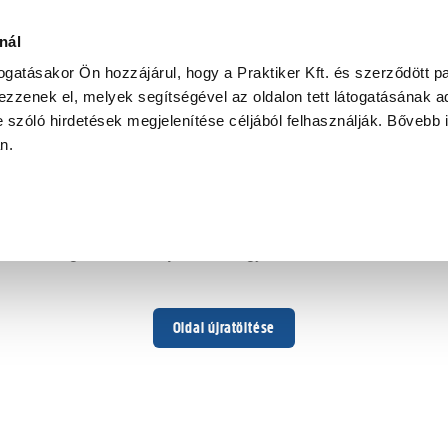
nál
togatásakor Ön hozzájárul, hogy a Praktiker Kft. és szerződött pa
zzenek el, melyek segítségével az oldalon tett látogatásának ad
 szóló hirdetések megjelenítése céljából felhasználják. Bővebb 
Hoppá ...
an.
Váratlan hiba történt
Dolgozunk a hiba javításán. Egy kis türelmet kérünk.
Oldal újratöltése