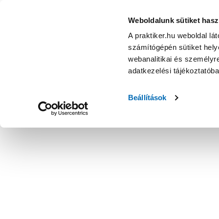
Weboldalunk sütiket hasz
A praktiker.hu weboldal lá
számítógépén sütiket helye
webanalitikai és személyre
adatkezelési tájékoztatób
Beállítások