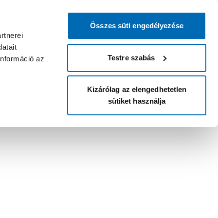
Összes süti engedélyezése
rtnerei
atait
Testre szabás
információ az
Kizárólag az elengedhetetlen
sütiket használja