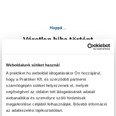
Hoppá ...
Váratlan hiba történt
Dolgozunk a hiba javításán. Egy kis türelmet kérünk.
Weboldalunk sütiket használ
A praktiker.hu weboldal látogatásakor Ön hozzájárul,
Oldal újratöltése
hogy a Praktiker Kft. és szerződött partnerei
számítógépén sütiket helyezzenek el, melyek
segítségével az oldalon tett látogatásának adatait
webanalitikai és személyre szóló hirdetések
megjelenítése céljából felhasználják. Bővebb információ
az adatkezelési tájékoztatóban.