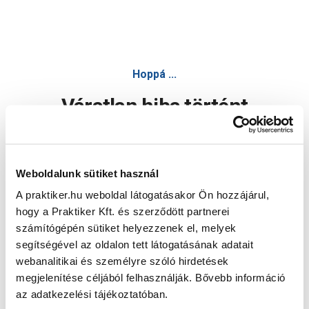
Hoppá ...
Váratlan hiba történt
Dolgozunk a hiba javításán. Egy kis türelmet kérünk.
Weboldalunk sütiket használ
A praktiker.hu weboldal látogatásakor Ön hozzájárul,
Oldal újratöltése
hogy a Praktiker Kft. és szerződött partnerei
számítógépén sütiket helyezzenek el, melyek
segítségével az oldalon tett látogatásának adatait
webanalitikai és személyre szóló hirdetések
megjelenítése céljából felhasználják. Bővebb információ
az adatkezelési tájékoztatóban.