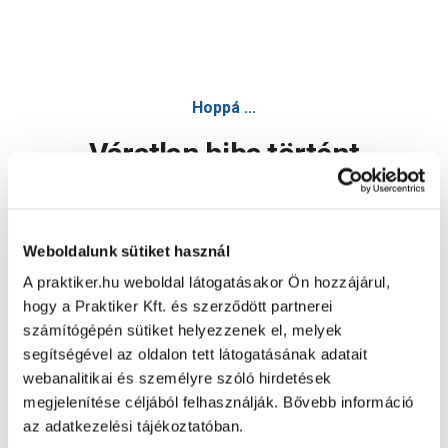
Hoppá ...
Váratlan hiba történt
Dolgozunk a hiba javításán. Egy kis türelmet kérünk.
Weboldalunk sütiket használ
A praktiker.hu weboldal látogatásakor Ön hozzájárul,
Oldal újratöltése
hogy a Praktiker Kft. és szerződött partnerei
számítógépén sütiket helyezzenek el, melyek
segítségével az oldalon tett látogatásának adatait
webanalitikai és személyre szóló hirdetések
megjelenítése céljából felhasználják. Bővebb információ
az adatkezelési tájékoztatóban.