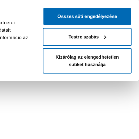
Összes süti engedélyezése
rtnerei
atait
Testre szabás
információ az
Kizárólag az elengedhetetlen
sütiket használja