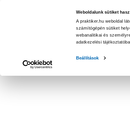
Weboldalunk sütiket hasz
A praktiker.hu weboldal lá
számítógépén sütiket helye
webanalitikai és személyre
adatkezelési tájékoztatób
Beállítások