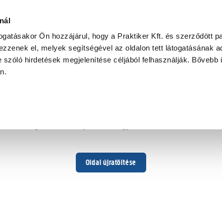
nál
togatásakor Ön hozzájárul, hogy a Praktiker Kft. és szerződött pa
zzenek el, melyek segítségével az oldalon tett látogatásának ad
 szóló hirdetések megjelenítése céljából felhasználják. Bővebb 
Hoppá ...
an.
Váratlan hiba történt
Dolgozunk a hiba javításán. Egy kis türelmet kérünk.
Oldal újratöltése