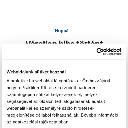
Hoppá ...
Váratlan hiba történt
Dolgozunk a hiba javításán. Egy kis türelmet kérünk.
Weboldalunk sütiket használ
A praktiker.hu weboldal látogatásakor Ön hozzájárul,
Oldal újratöltése
hogy a Praktiker Kft. és szerződött partnerei
számítógépén sütiket helyezzenek el, melyek
segítségével az oldalon tett látogatásának adatait
webanalitikai és személyre szóló hirdetések
megjelenítése céljából felhasználják. Bővebb információ
az adatkezelési tájékoztatóban.