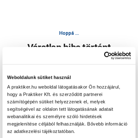
Hoppá ...
Váratlan hiba történt
Dolgozunk a hiba javításán. Egy kis türelmet kérünk.
Weboldalunk sütiket használ
A praktiker.hu weboldal látogatásakor Ön hozzájárul,
Oldal újratöltése
hogy a Praktiker Kft. és szerződött partnerei
számítógépén sütiket helyezzenek el, melyek
segítségével az oldalon tett látogatásának adatait
webanalitikai és személyre szóló hirdetések
megjelenítése céljából felhasználják. Bővebb információ
az adatkezelési tájékoztatóban.