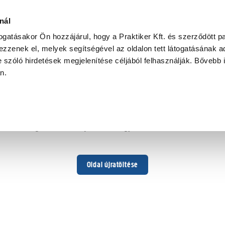
nál
togatásakor Ön hozzájárul, hogy a Praktiker Kft. és szerződött pa
zzenek el, melyek segítségével az oldalon tett látogatásának ad
 szóló hirdetések megjelenítése céljából felhasználják. Bővebb 
Hoppá ...
an.
Váratlan hiba történt
Dolgozunk a hiba javításán. Egy kis türelmet kérünk.
Oldal újratöltése