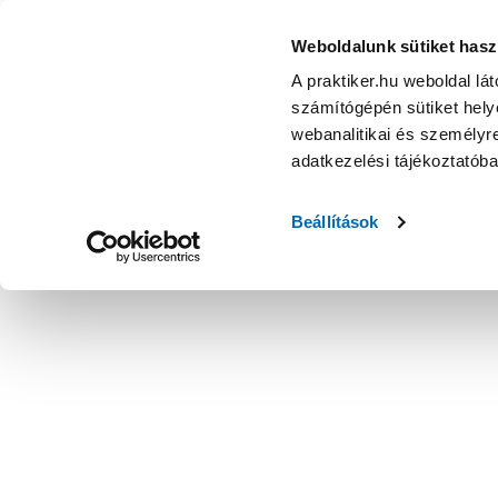
Weboldalunk sütiket hasz
A praktiker.hu weboldal lá
számítógépén sütiket helye
webanalitikai és személyre
adatkezelési tájékoztatób
Beállítások