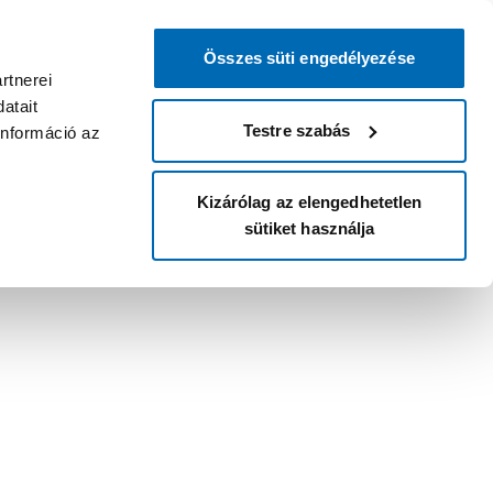
Összes süti engedélyezése
rtnerei
atait
Testre szabás
információ az
Kizárólag az elengedhetetlen
sütiket használja