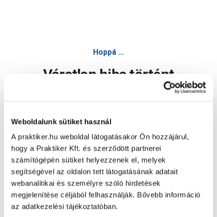
Hoppá ...
Váratlan hiba történt
Dolgozunk a hiba javításán. Egy kis türelmet kérünk.
Weboldalunk sütiket használ
A praktiker.hu weboldal látogatásakor Ön hozzájárul,
Oldal újratöltése
hogy a Praktiker Kft. és szerződött partnerei
számítógépén sütiket helyezzenek el, melyek
segítségével az oldalon tett látogatásának adatait
webanalitikai és személyre szóló hirdetések
megjelenítése céljából felhasználják. Bővebb információ
az adatkezelési tájékoztatóban.