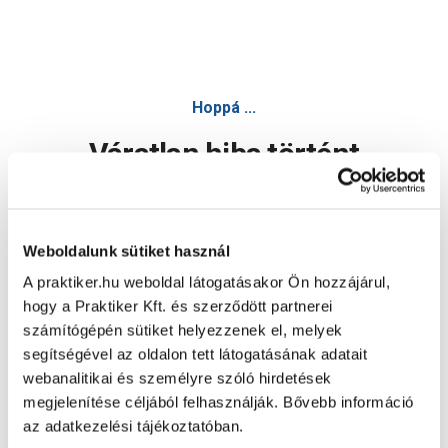
Hoppá ...
Váratlan hiba történt
Dolgozunk a hiba javításán. Egy kis türelmet kérünk.
Weboldalunk sütiket használ
A praktiker.hu weboldal látogatásakor Ön hozzájárul,
Oldal újratöltése
hogy a Praktiker Kft. és szerződött partnerei
számítógépén sütiket helyezzenek el, melyek
segítségével az oldalon tett látogatásának adatait
webanalitikai és személyre szóló hirdetések
megjelenítése céljából felhasználják. Bővebb információ
az adatkezelési tájékoztatóban.