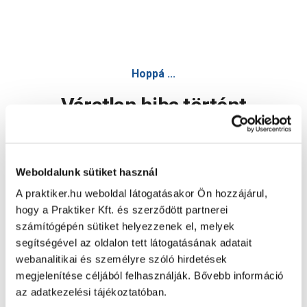
Hoppá ...
Váratlan hiba történt
Dolgozunk a hiba javításán. Egy kis türelmet kérünk.
Weboldalunk sütiket használ
A praktiker.hu weboldal látogatásakor Ön hozzájárul,
Oldal újratöltése
hogy a Praktiker Kft. és szerződött partnerei
számítógépén sütiket helyezzenek el, melyek
segítségével az oldalon tett látogatásának adatait
webanalitikai és személyre szóló hirdetések
megjelenítése céljából felhasználják. Bővebb információ
az adatkezelési tájékoztatóban.