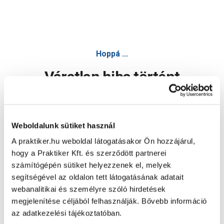
Hoppá ...
Váratlan hiba történt
Dolgozunk a hiba javításán. Egy kis türelmet kérünk.
Weboldalunk sütiket használ
A praktiker.hu weboldal látogatásakor Ön hozzájárul,
Oldal újratöltése
hogy a Praktiker Kft. és szerződött partnerei
számítógépén sütiket helyezzenek el, melyek
segítségével az oldalon tett látogatásának adatait
webanalitikai és személyre szóló hirdetések
megjelenítése céljából felhasználják. Bővebb információ
az adatkezelési tájékoztatóban.