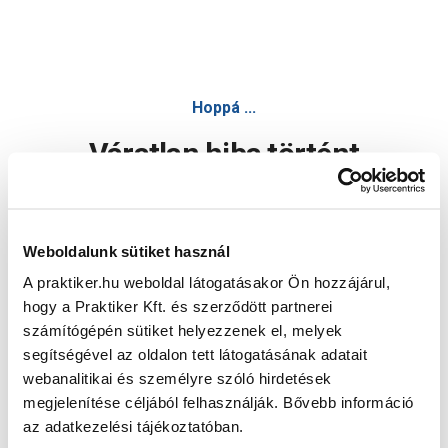
Hoppá ...
Váratlan hiba történt
Dolgozunk a hiba javításán. Egy kis türelmet kérünk.
Weboldalunk sütiket használ
A praktiker.hu weboldal látogatásakor Ön hozzájárul,
Oldal újratöltése
hogy a Praktiker Kft. és szerződött partnerei
számítógépén sütiket helyezzenek el, melyek
segítségével az oldalon tett látogatásának adatait
webanalitikai és személyre szóló hirdetések
megjelenítése céljából felhasználják. Bővebb információ
az adatkezelési tájékoztatóban.