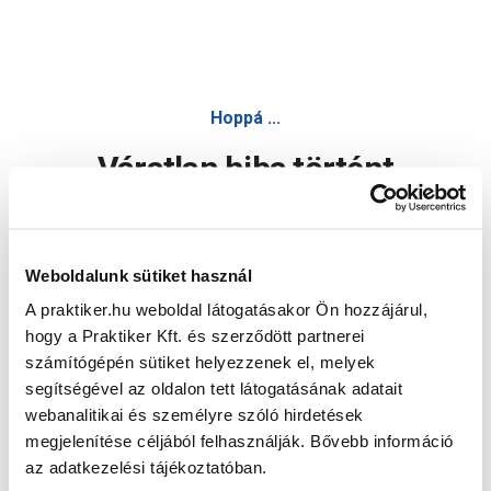
Hoppá ...
Váratlan hiba történt
Dolgozunk a hiba javításán. Egy kis türelmet kérünk.
Weboldalunk sütiket használ
A praktiker.hu weboldal látogatásakor Ön hozzájárul,
Oldal újratöltése
hogy a Praktiker Kft. és szerződött partnerei
számítógépén sütiket helyezzenek el, melyek
segítségével az oldalon tett látogatásának adatait
webanalitikai és személyre szóló hirdetések
megjelenítése céljából felhasználják. Bővebb információ
az adatkezelési tájékoztatóban.