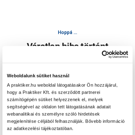
Hoppá ...
Váratlan hiba történt
Dolgozunk a hiba javításán. Egy kis türelmet kérünk.
Weboldalunk sütiket használ
A praktiker.hu weboldal látogatásakor Ön hozzájárul,
Oldal újratöltése
hogy a Praktiker Kft. és szerződött partnerei
számítógépén sütiket helyezzenek el, melyek
segítségével az oldalon tett látogatásának adatait
webanalitikai és személyre szóló hirdetések
megjelenítése céljából felhasználják. Bővebb információ
az adatkezelési tájékoztatóban.