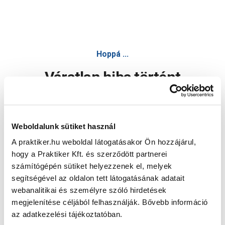
Hoppá ...
Váratlan hiba történt
Dolgozunk a hiba javításán. Egy kis türelmet kérünk.
Weboldalunk sütiket használ
A praktiker.hu weboldal látogatásakor Ön hozzájárul,
Oldal újratöltése
hogy a Praktiker Kft. és szerződött partnerei
számítógépén sütiket helyezzenek el, melyek
segítségével az oldalon tett látogatásának adatait
webanalitikai és személyre szóló hirdetések
megjelenítése céljából felhasználják. Bővebb információ
az adatkezelési tájékoztatóban.