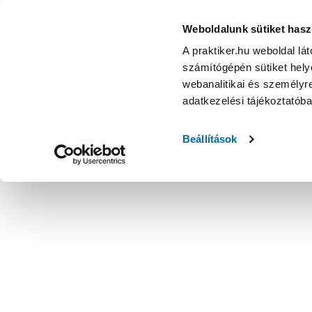
Weboldalunk sütiket hasz
A praktiker.hu weboldal lá
számítógépén sütiket helye
webanalitikai és személyre
adatkezelési tájékoztatób
Beállítások