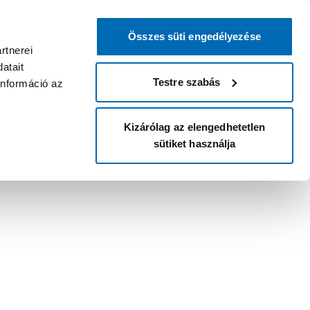
Összes süti engedélyezése
rtnerei
atait
Testre szabás
információ az
Kizárólag az elengedhetetlen
sütiket használja