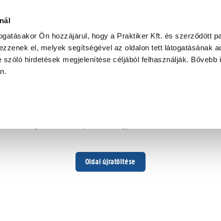
nál
togatásakor Ön hozzájárul, hogy a Praktiker Kft. és szerződött pa
zzenek el, melyek segítségével az oldalon tett látogatásának ad
 szóló hirdetések megjelenítése céljából felhasználják. Bővebb 
Hoppá ...
an.
Váratlan hiba történt
Dolgozunk a hiba javításán. Egy kis türelmet kérünk.
Oldal újratöltése